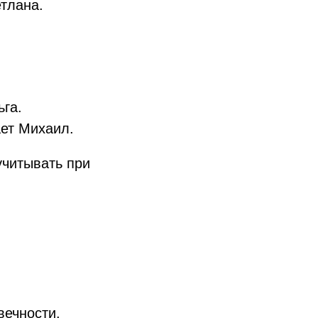
тлана.
ьга.
ает Михаил.
учитывать при
вечности.