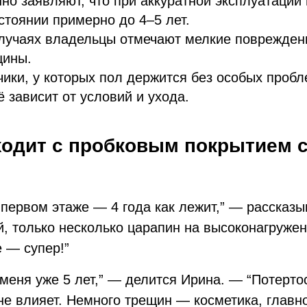
но заявляют, что при аккуратной эксплуатации 
стоянии примерно до 4–5 лет.
случаях владельцы отмечают мелкие поврежден
щины.
чики, у которых пол держится без особых проб
ё зависит от условий и ухода.
ходит с пробковым покрытием с
первом этаже — 4 года как лежит,” — рассказ
, только несколько царапин на высоконагружен
 — супер!”
 меня уже 5 лет,” — делится Ирина. — “Потертос
е влияет. Немного трещин — косметика, главно