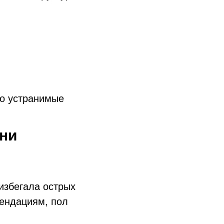
ко устранимые
зни
избегала острых
мендациям, пол