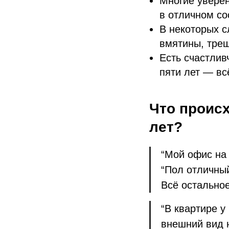
Многие уверен
в отличном со
В некоторых 
вмятины, тре
Есть счастлив
пяти лет — вс
Что проис
лет?
“Мой офис на 
“Пол отличный
Всё остальное
“В квартире у
внешний вид н