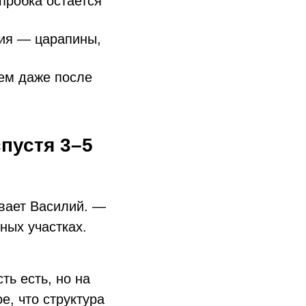
пробка остается
ия — царапины,
лем даже после
пустя 3–5
ывает Василий. —
ных участках.
ть есть, но на
е, что структура