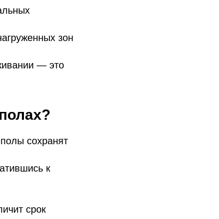
альных
нагруженных зон
живании — это
 полах?
 полы сохранят
ратившись к
личит срок