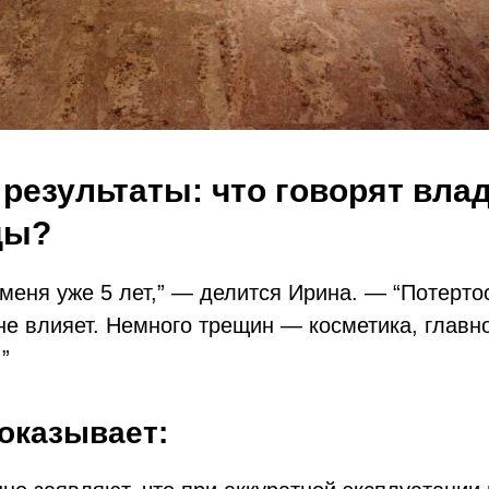
результаты: что говорят вл
ды?
 меня уже 5 лет,” — делится Ирина. — “Потертос
е влияет. Немного трещин — косметика, главно
”
оказывает: