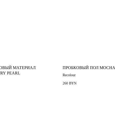
ОВЫЙ МАТЕРИАЛ
ПРОБКОВЫЙ ПОЛ MOCH
RY PEARL
Recolour
260
BYN
Пробковый пол
Пробковая подложка
Стеновые панели
Пробковая мебель