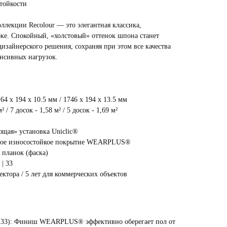
тойкости
ллекции Recolour — это элегантная классика,
ке. Спокойный, «холстовый» оттенок шпона станет
изайнерского решения, сохраняя при этом все качества
нсивных нагрузок.
64 х 194 х 10.5 мм / 1746 х 194 х 13.5 мм
 / 7 досок - 1,58 м² / 5 досок - 1,69 м²
ющая» установка Uniclic®
вое износостойкое покрытие WEARPLUS®
 планок (фаска)
| 33
ектора / 5 лет для коммерческих объектов
:
с 33): Финиш WEARPLUS® эффективно оберегает пол от