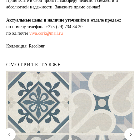
Привнесите в свой проект атмосферу небесной свежести и
абсолютной надежности. Закажите прямо сейчас!
Актуальные цены и наличие уточняйте в отделе продаж:
по номеру телефона
+375 (29) 734 84 20
по эл.почте
viva.cork@mail.ru
Коллекция: Recolour
Пробковый пол
СМОТРИТЕ ТАКЖЕ
Пробковая подложка
Стеновые панели
Пробковая мебель
TrendCollection
Клей для паркета
Лак для паркета