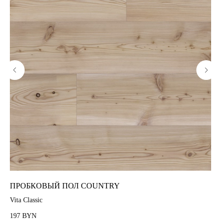
Пробковый пол
Пробковая подложка
Стеновые панели
Пробковая мебель
TrendCollection
Клей для паркета
Лак для паркета
Проекты
О нас
Контакты
ПРОБКОВЫЙ ПОЛ COUNTRY
П
Блог
Vita Classic
Rec
FAQ
197
26
BYN