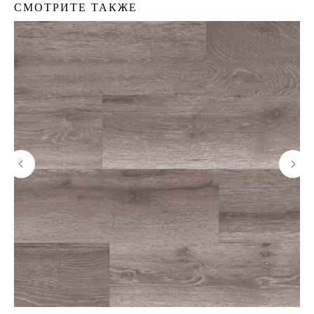
СМОТРИТЕ ТАКЖЕ
Пробковый пол
Пробковая подложка
Стеновые панели
Пробковая мебель
TrendCollection
Клей для паркета
Лак для паркета
Проекты
О нас
Контакты
Блог