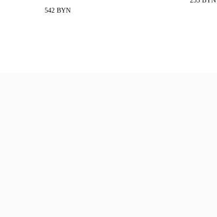
253
BYN
542
BYN