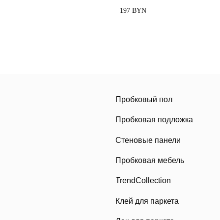
197
BYN
Пробковый пол
Пробковая подложка
Стеновые панели
Пробковая мебель
TrendCollection
Клей для паркета
Лак для паркета
+375 (29) 734-84-20
viva.cork@mail.ru