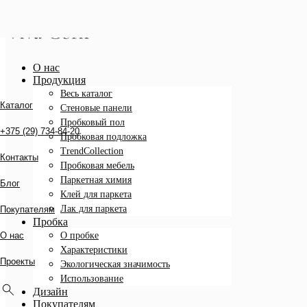
О нас
Продукция
Весь каталог
Каталог
Стеновые панели
Пробковый пол
+375 (29) 734-84-20
Пробковая подложка
TrendCollection
Контакты
Пробковая мебель
Паркетная химия
Блог
Клей для паркета
Лак для паркета
Покупателям
Пробка
О пробке
О нас
Характеристики
Проекты
Экологическая значимость
Использование
Дизайн
Покупателям