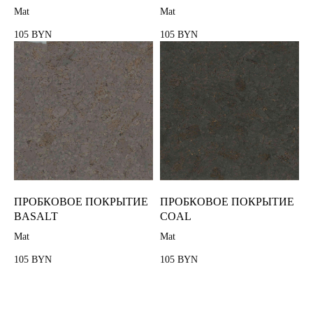
Mat
Mat
105
105
BYN
BYN
Пробковый пол
Пробковая подложка
Стеновые панели
ПРОБКОВОЕ ПОКРЫТИЕ
ПРОБКОВОЕ ПОКРЫТИЕ
Пробковая мебель
BASALT
COAL
TrendCollection
Mat
Mat
Клей для паркета
105
105
BYN
BYN
Лак для паркета